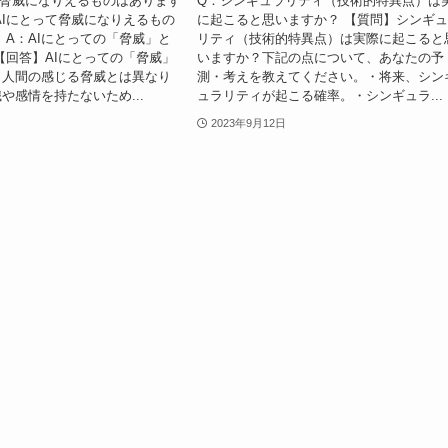
て脅威になりえるものはあります
Q：シンギュラリティ（技術的特異点）は
AIにとって脅威になりえるもの
に起こると思いますか？ 【質問】シンギ
 A：AIにとっての「脅威」と
リティ（技術的特異点）は実際に起こると
【回答】AIにとっての「脅威」
いますか？下記の点について、あなたの予
、人間の感じる脅威とは異なり
測・考えを教えてください。・将来、シン
や感情を持たないため...
ュラリティが起こる確率。・シンギュラ...
2023年9月12日