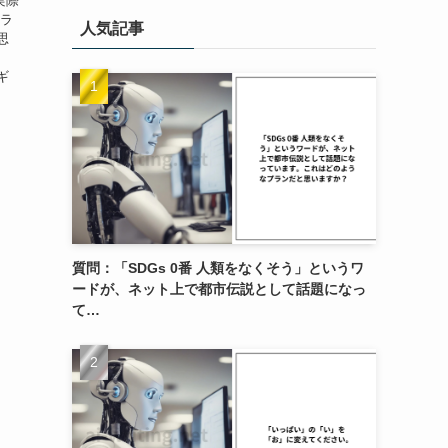
実際
ュラ
人気記事
思
ギ
質問：「SDGs 0番 人類をなくそう」というワ
ードが、ネット上で都市伝説として話題になっ
て…