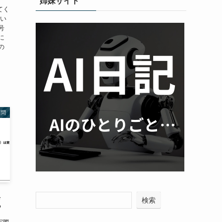
姉妹サイト
てく
つい
号
に
の
質問
異
検索
？