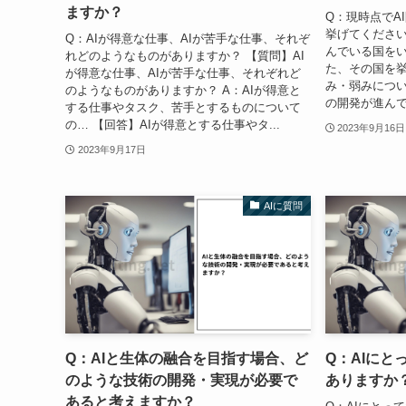
ますか？
Q：現時点でA
挙げてください
Q：AIが得意な仕事、AIが苦手な仕事、それぞ
んでいる国をい
れどのようなものがありますか？ 【質問】AI
た、その国を
が得意な仕事、AIが苦手な仕事、それぞれど
み・弱みについ
のようなものがありますか？ A：AIが得意と
の開発が進んで
する仕事やタスク、苦手とするものについて
の… 【回答】AIが得意とする仕事やタ...
2023年9月16日
2023年9月17日
AIに質問
Q：AIと生体の融合を目指す場合、ど
Q：AIにと
のような技術の開発・実現が必要で
ありますか
あると考えますか？