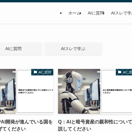
ホーム
AIに質問
AIスレで
AIに質問
AIスレで学ぶ
AIに質問
AIに
AI開発が進んでいる国を
Q：AIと暗号資産の親和性につい
げてください
説してください