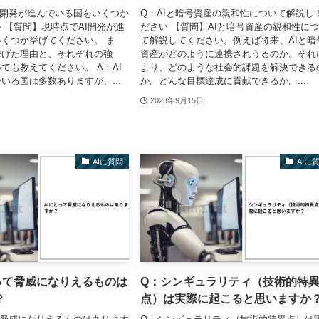
I開発が進んでいる国をいくつか
Q：AIと暗号資産の親和性について解説し
 【質問】現時点でAI開発が進
ださい 【質問】AIと暗号資産の親和性に
くつか挙げてください。 ま
て解説してください。例えば将来、AIと暗
挙げた理由と、それぞれの強
資産がどのように連携されうるのか。それ
ても教えてください。 A：AI
より、どのような社会的課題を解決できる
いる国は多数ありますが、...
か。どんな目標達成に貢献できるか。...
2023年9月15日
AIに質問
AIに
って脅威になりえるものは
Q：シンギュラリティ（技術的特
？
点）は実際に起こると思いますか